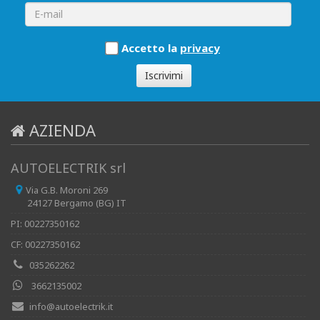
Accetto la
privacy
Iscrivimi
AZIENDA
AUTOELECTRIK srl
Via G.B. Moroni 269
24127 Bergamo (BG) IT
PI: 00227350162
CF: 00227350162
035262262
3662135002
info@autoelectrik.it