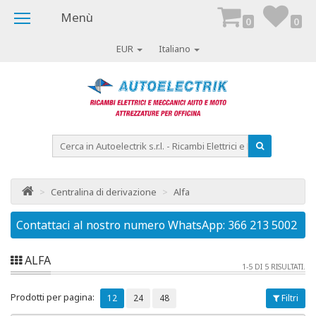
Menù
0
0
EUR
Italiano
>
Centralina di derivazione
>
Alfa
02
Contattaci al nostro numero WhatsApp: 366 213 5002
C
ALFA
1-5 DI 5 RISULTATI.
Prodotti per pagina:
12
24
48
Filtri