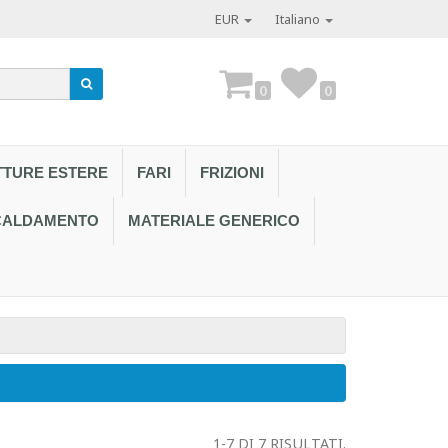
EUR
Italiano
0
0
TTURE ESTERE
FARI
FRIZIONI
SCALDAMENTO
MATERIALE GENERICO
Contattaci a
1-7 DI 7 RISULTATI.