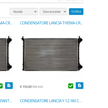
Ordina
CONDENSATORE LANCIA THEMA-CROMA IE T 25 ORIG.COD.KLIMAX 07267
CONDENSATORE LANCIA THEMA-CROMA 164 UNIVERS. COD. KLIMAX 07270
€
150,00
IVA incl.
CONDENSATORE LANCIA Y ELEFANTINO-FIAT PUNTO 350203130000
CONDENSATORE LANCIA Y 1.2 16V COD.MARELLI 350203134000