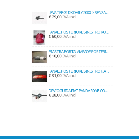
LEVA TERGI DX DAILY 2000-> SENZA CRUISE CONTROL COD.MARELLI 50075
€ 29,00
IVA incl.
FANALE POSTERIORE SINISTRO ROSSO FIAT TIPO GT COD. MARELLI 28860703
€ 60,00
IVA incl.
PIASTRA PORTALAMPADE POSTERIORE FIAT 500 UT COD. PV P7917
€ 10,00
IVA incl.
FANALE POSTERIORE SINISTRO FIAT 600 COD. PDF 151117
€ 31,00
IVA incl.
DEVIOGUIDA FIAT PANDA 30/45 COD.MARELLI 41250
€ 28,00
IVA incl.