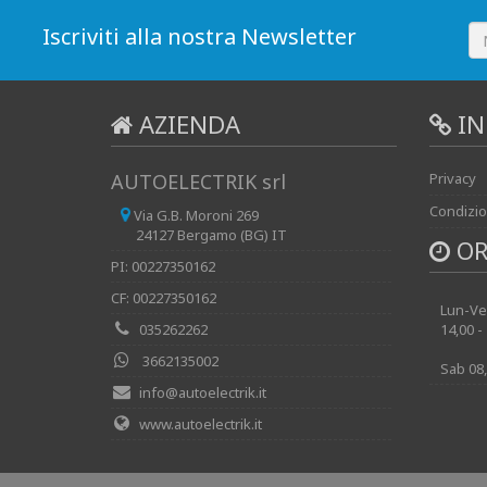
Iscriviti alla nostra Newsletter
AZIENDA
IN
AUTOELECTRIK srl
Privacy
Condizio
Via G.B. Moroni 269
24127 Bergamo (BG) IT
OR
PI: 00227350162
CF: 00227350162
Lun-Ven
035262262
14,00 -
3662135002
Sab 08,
info@autoelectrik.it
www.autoelectrik.it