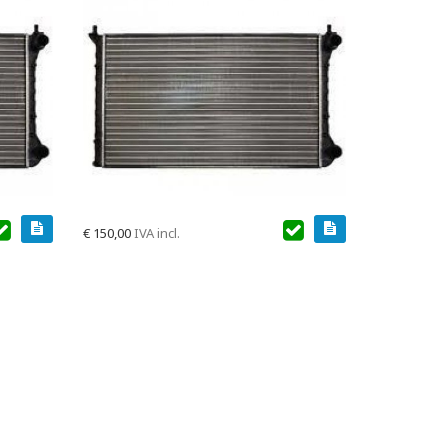
€
150,00
IVA incl.