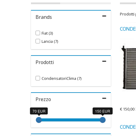
Prodotti
Brands
Fiat (3)
Lancia (7)
Prodotti
CondensatoriClima (7)
Prezzo
€
150,00
70 EUR
150 EUR