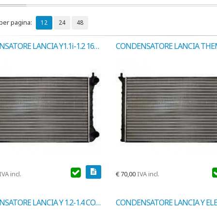
 per pagina:
12
24
48
CONDENSATORE LANCIA Y1.1i-1.2 16V-1.4 COD.VALEO 817062
IVA incl.
€
70,00
IVA incl.
CONDENSATORE LANCIA Y 1.2-1.4 COD.MARELLI 350203128000