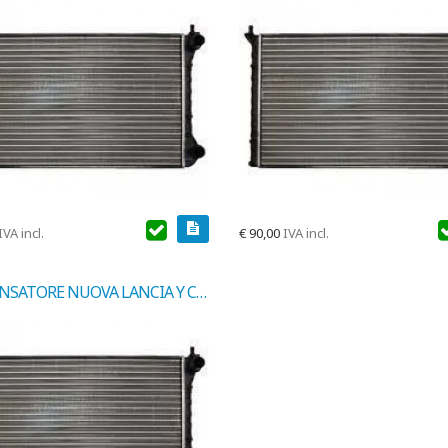
IVA incl.
€
90,00
IVA incl.
CONDENSATORE NUOVA LANCIA Y COD.MARELLI 350203158000