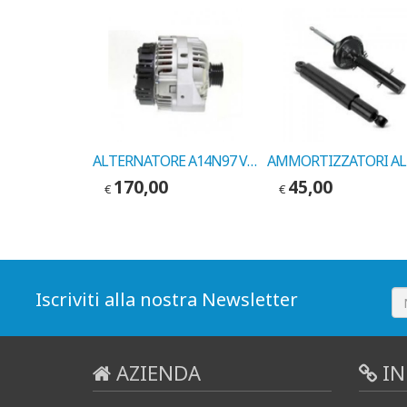
ALTERNATORE A14N97 VOLVO 240-260 1975->1987 COD.VALEO NA253
170,00
45,00
€
€
Iscriviti alla nostra Newsletter
AZIENDA
IN