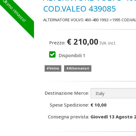
Ultimo rimasto!
COD.VALEO 439085
ALTERNATORE VOLVO 460-480 1992->1995 COD.VAL
€
210,00
Prezzo:
IVA incl.
Disponibili
1
#Volvo
#Alternatori
Destinazione Merce:
Spese Spedizione:
€ 10,00
Consegna prevista:
Giovedì 13 Agosto 