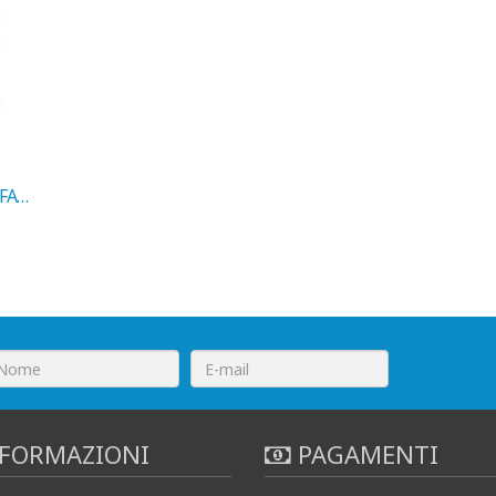
AMMORTIZZATORI ALFA 155 ANT. 1992-> COD. MARELLI 5771G
FORMAZIONI
PAGAMENTI