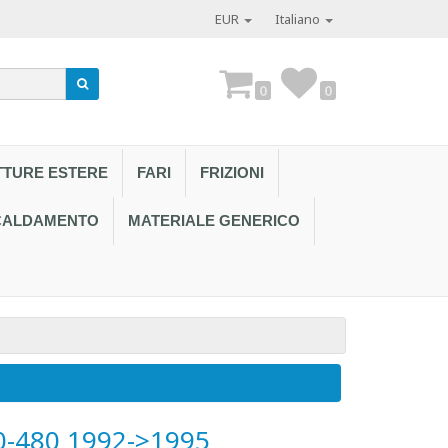
EUR
Italiano
0
0
TTURE ESTERE
FARI
FRIZIONI
SCALDAMENTO
MATERIALE GENERICO
Contattaci al
-480 1992->1995