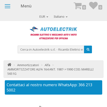
Menù
0
0
EUR
Italiano
>
Ammortizzatori
>
Alfa
>
AMMORTIZZATORI ALFA 164 ANT. 1987->1990 COD. MARELLI
5651G
Contattaci al nostro numero WhatsApp: 366 213
Co
5002
50