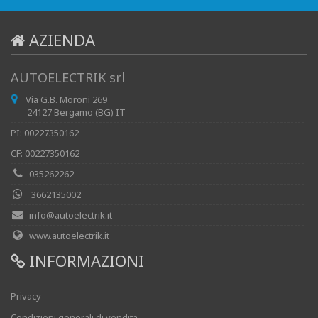
AZIENDA
AUTOELECTRIK srl
Via G.B. Moroni 269
24127 Bergamo (BG) IT
PI: 00227350162
CF: 00227350162
035262262
3662135002
info@autoelectrik.it
www.autoelectrik.it
INFORMAZIONI
Privacy
Condizioni generali di vendita