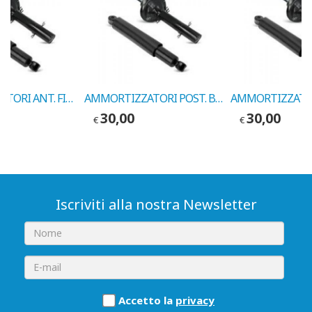
AMMORTIZZATORI ANT. FIAT PUNTO 1.2 16V GAS 1999-> COD.MARELLI 1775G
AMMORTIZZATORI POST. BRAVO-A 1.8-1.9 TD-JTD 1995->2001 COD.MARELLI 1794G
30,00
30,00
€
€
Iscriviti alla nostra Newsletter
Accetto la
privacy