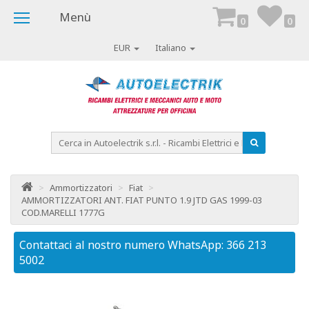
Menù
0
0
EUR
Italiano
>
Ammortizzatori
>
Fiat
>
AMMORTIZZATORI ANT. FIAT PUNTO 1.9 JTD GAS 1999-03
COD.MARELLI 1777G
Contattaci al nostro numero WhatsApp: 366 213
Co
5002
50