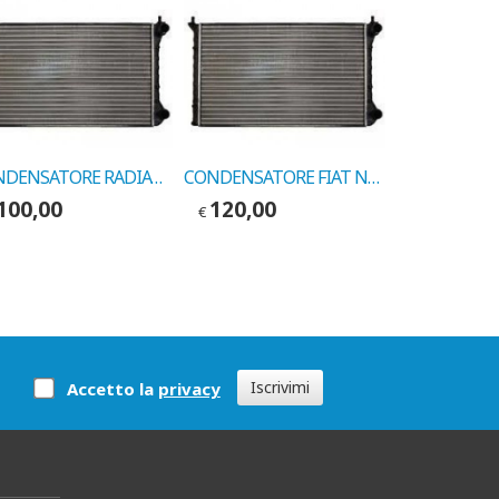
CONDENSATORE RADIATORE FIAT NUOVA PUNTO 16V COD.MARELLI 350203145000
CONDENSATORE FIAT NUOVA PUNTO 1.2 COD.VALEO 817385
100,00
120,00
150,00
€
€
Iscrivimi
Accetto la
privacy