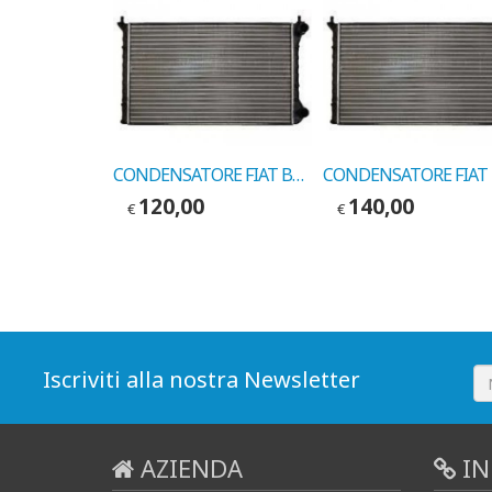
CONDENSATORE FIAT PUNTO 60-75 COD.MARELLI 350203112000
CONDENSATORE FIAT BRAVO/A 9/1995-> COD.VALEO 816974
120,00
140,00
€
€
Iscriviti alla nostra Newsletter
AZIENDA
IN