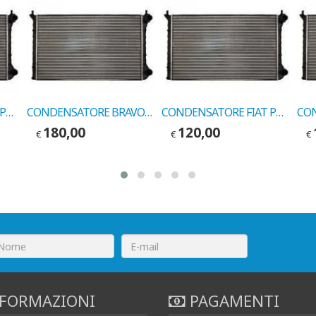
CONDENSATORE FIAT PUNTO 75-85/LANCIA Y COD.VALEO 817412
CONDENSATORE BRAVO/A-MAREA 1.2 16V COD.MARELLI 350203151000
CONDENSATORE FIAT PUNTO TD ORIGINALE COD. KLIMAX 07275
180,00
120,00
€
€
€
FORMAZIONI
PAGAMENTI