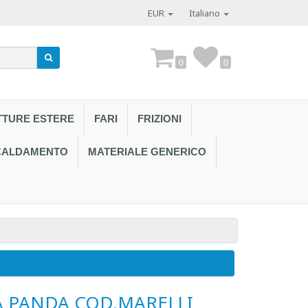
EUR
Italiano
0
0
TTURE ESTERE
FARI
FRIZIONI
SCALDAMENTO
MATERIALE GENERICO
Contattaci al
 PANDA COD.MARELLI