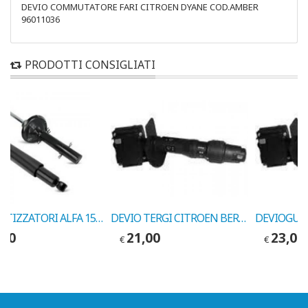
DEVIO COMMUTATORE FARI CITROEN DYANE COD.AMBER
96011036
PRODOTTI CONSIGLIATI
AMMORTIZZATORI ALFA 155 ANT. 1992-> COD. MARELLI 5771G
DEVIO TERGI CITROEN BERLINGO-JUMPY-SCUDO-EXPERT COD.VALEO 251273
,00
21,00
23,00
€
€