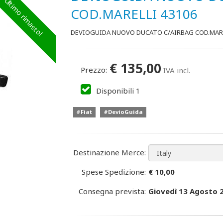
Ultimo rimasto!
COD.MARELLI 43106
DEVIOGUIDA NUOVO DUCATO C/AIRBAG COD.MARE
€
135,00
Prezzo:
IVA incl.
Disponibili
1
#Fiat
#DevioGuida
Destinazione Merce:
Spese Spedizione:
€ 10,00
Consegna prevista:
Giovedì 13 Agosto 