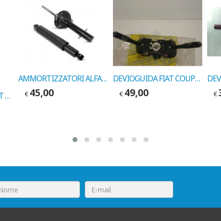
AMMORTIZZATORI ALFA 155 ANT. 1992-> COD. MARELLI 5771G
DEVIOGUIDA FIAT COUPE' COD.MARELLI 43024
45,00
49,00
€
€
€
DEVIOTERGI NERO FIAT TEMPRA COD. MARELLI 42385