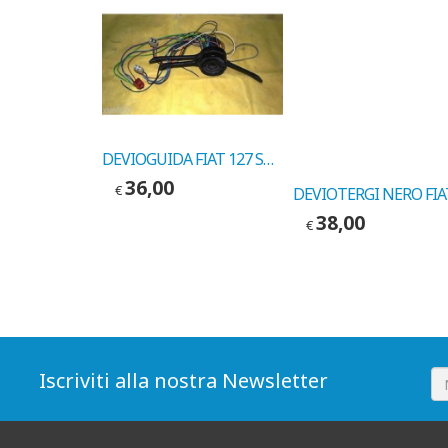
DEVIOTERGI FIAT TEMPRA 1993-> COD. MARELLI 43015
DEVIOGUIDA FIAT 127 SUPER COD.MARELLI 41369
36,00
€
38,00
€
Iscriviti alla nostra Newsletter