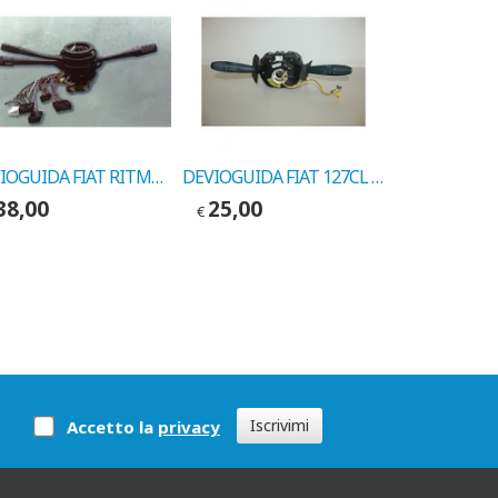
DEVIOGUIDA FIAT RITMO S COD.MARELLI 41361
DEVIOGUIDA FIAT 127CL COD. VITALONI 1112015
38,00
25,00
88,00
€
€
Iscrivimi
Accetto la
privacy