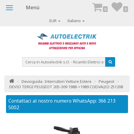
Menù
0
0
EUR
Italiano
>
Devioguida- Interruttori Vetture Estere
>
Peugeot
>
DEVIO TERGI PEUGEOT 205-309 1988->1989 COD.VALEO 251208
Contattaci al nostro numero WhatsApp: 366 213
Co
5002
50