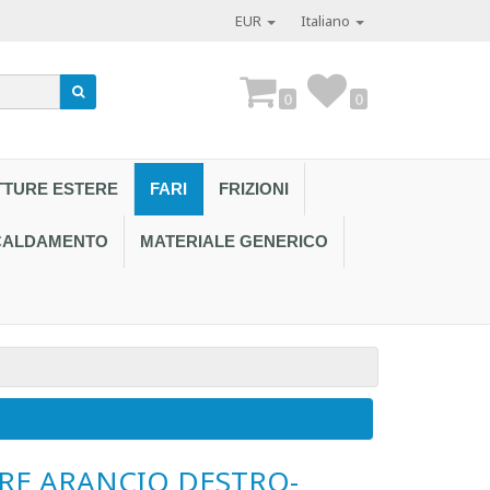
EUR
Italiano
0
0
TTURE ESTERE
FARI
FRIZIONI
SCALDAMENTO
MATERIALE GENERICO
Contattaci al
RE ARANCIO DESTRO-