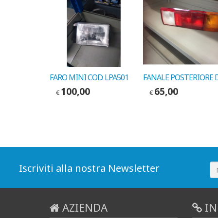
AMMORTIZZATORI ALFA 155 ANT. 1992-> COD. MARELLI 5771G
FARO MINI COD. LPA501
100,00
65,00
€
€
Iscriviti alla nostra Newsletter
AZIENDA
IN