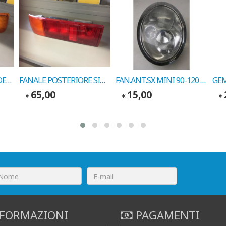
FANALE POSTERIORE DESTRO MINI 990 COD. LEART 17806000
FANALE POSTERIORE SINISTRO MINI 1000 COD. LEART 17805000
FAN.ANT.SX MINI 90-120 COD. MARELLI 16399000
65,00
15,00
€
€
€
FORMAZIONI
PAGAMENTI