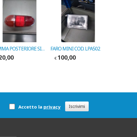
GEMMA POSTERIORE SINISTRA MINI PRIMA SERIE COD. PV P9211
FARO MINI COD. LPA502
20,00
100,00
20,00
€
€
Iscrivimi
Accetto la
privacy