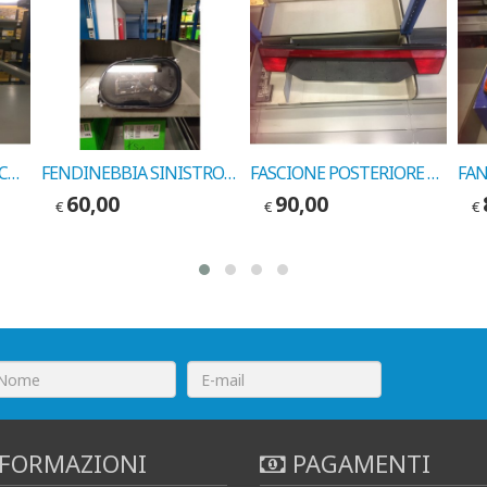
FARO DX ASI ALFA SUDCOD.MARELLI 7420000
FENDINEBBIA SINISTRO ALFA 145/146 1994-> COD. CARELLO 712362901129
FASCIONE POSTERIORE ALFA 155 COD. MARELLI 29570611
60,00
90,00
€
€
€
FORMAZIONI
PAGAMENTI