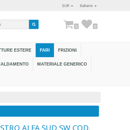
EUR
Italiano
0
0
TTURE ESTERE
FARI
FRIZIONI
SCALDAMENTO
MATERIALE GENERICO
Contattaci al
STRO ALFA SUD SW COD.