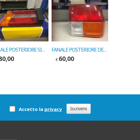
FANALE POSTERIORE SINISTRO ALFA SPRINT RESTYLING COD. MARELLI LPS488
FANALE POSTERIORE DESTRO ALFASUD PRIMA SERIE COD. LEART 17600000
80,00
60,00
50,00
€
€
Iscrivimi
Accetto la
privacy