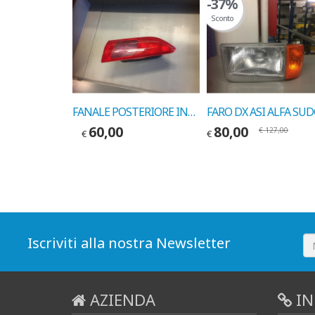
-37%
Sconto
FANALE POSTERIORE DESTRO INTERNO ALFA 147 COD. LEART 17633000
FANALE POSTERIORE INTERNO DESTRO ALFA 156 COD. MARELLI 714029030801
60,00
80,00
€
127,00
€
€
Iscriviti alla nostra Newsletter
AZIENDA
IN