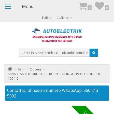
Menù
0
0
EUR
Italiano
>
Fari
>
Citroen
>
FANALE ANTERIORE SX CITROEN BERLINGO 1996-> COD. PDF
100415
Contattaci al nostro numero WhatsApp: 366 213
Co
5002
50