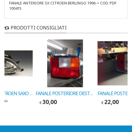
FANALE ANTERIORE SX CITROEN BERLINGO 1996-> COD. PDF
100415
PRODOTTI CONSIGLIATI
FARO DX H4 CITROEN SAXO 09-'99-> COD.VALEO 087573
FANALE POSTERIORE DESTRO CITROEN BX 1989 COD. ARV62
30,00
22,00
50,80
€
€