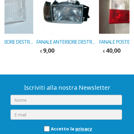
GEMMA ANTERIORE DESTRA FIAT 127D COD.10078022
FANALE ANTERIORE DESTRO FIAT TIPO COD.12082000
9,00
40,00
€
€
Iscriviti alla nostra Newsletter
Accetto la
privacy