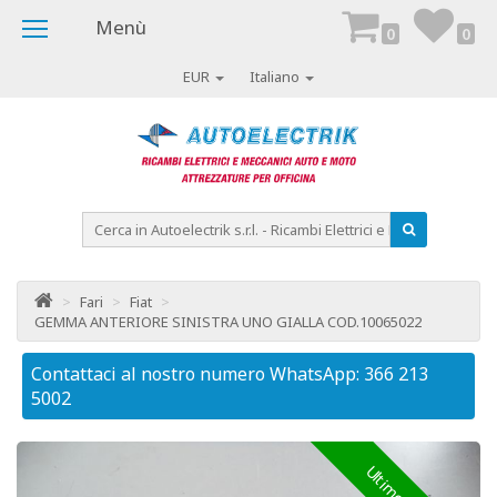
Menù
0
0
EUR
Italiano
>
Fari
>
Fiat
>
GEMMA ANTERIORE SINISTRA UNO GIALLA COD.10065022
Contattaci al nostro numero WhatsApp: 366 213
Co
5002
50