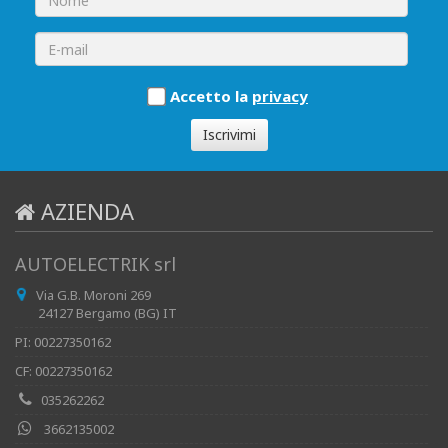
Accetto la
privacy
Iscrivimi
AZIENDA
AUTOELECTRIK srl
Via G.B. Moroni 269
24127 Bergamo (BG) IT
PI: 00227350162
CF: 00227350162
035262262
3662135002