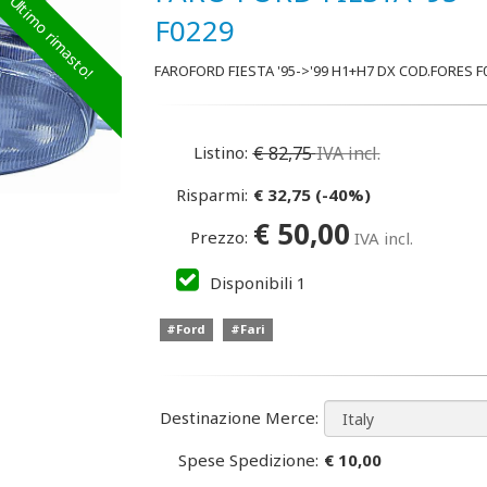
Ultimo rimasto!
F0229
FAROFORD FIESTA '95->'99 H1+H7 DX COD.FORES F
Listino:
€
82,75
IVA incl.
Risparmi:
€
32,75
(
-40
%)
€
50,00
Prezzo:
IVA incl.
Disponibili
1
#Ford
#Fari
Destinazione Merce:
Spese Spedizione:
€ 10,00