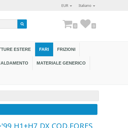
EUR
Italiano
0
0
TTURE ESTERE
FARI
FRIZIONI
SCALDAMENTO
MATERIALE GENERICO
Contattaci al
->'99 H1+H7 DX COD.FORES