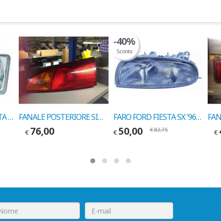
-40%
Sconto
FARO H4 SX FORD FIESTA '84->'89 COD.MARELLI 712037021129
FANALE POSTERIORE SINISTRO FORD FOCUS 4P 1998->2001 COD. TEPALUX 154053
FARO FORD FIESTA SX '96->'99 H1+H7 COD.FORES F0230
76,00
50,00
€
82,75
€
€
€