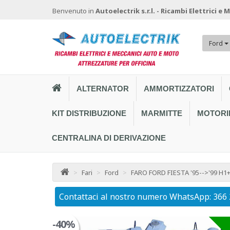
Benvenuto in
Autoelectrik s.r.l. - Ricambi Elettrici e
Ford
ALTERNATOR
AMMORTIZZATORI
KIT DISTRIBUZIONE
MARMITTE
MOTORI
CENTRALINA DI DERIVAZIONE
>
Fari
>
Ford
>
FARO FORD FIESTA '95-->'99 H1
Contattaci al nostro numero WhatsApp: 366
-40%