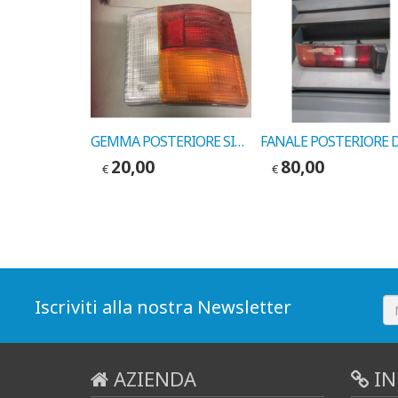
FANALE POSTERIORE DESTRO A112 77->80 COD. LEART 17716000
GEMMA POSTERIORE SINISTRA A112 77->80 COD. LEART 17717028
20,00
80,00
€
€
Iscriviti alla nostra Newsletter
AZIENDA
IN