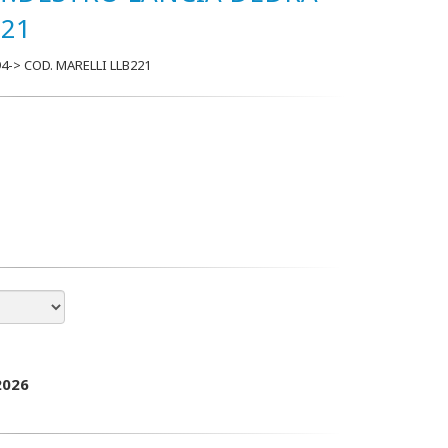
221
-> COD. MARELLI LLB221
2026