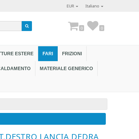
EUR
Italiano
0
0
TTURE ESTERE
FARI
FRIZIONI
SCALDAMENTO
MATERIALE GENERICO
Contattaci al
T.DESTRO LANCIA DEDRA