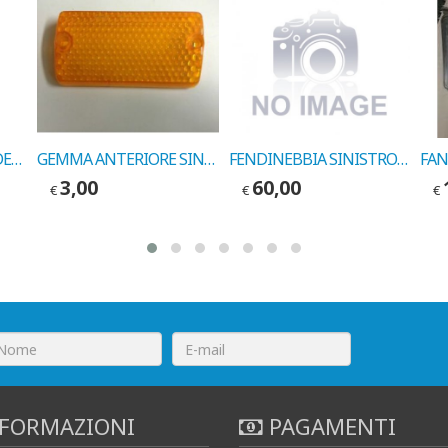
FANALE POSTERIORE DESTRO LANCIA TREVI
GEMMA ANTERIORE SINISTRA GIALLA Y10 >89 COD.10711022
FENDINEBBIA SINISTRO GIALLO AUTOB.Y10 FIRE1985-> COD. 6589000
3,00
60,00
€
€
€
FORMAZIONI
PAGAMENTI