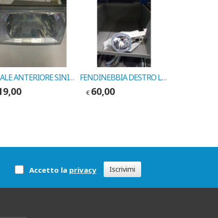
FANALE ANTERIORE SINISTRO LANCIA THEMA >88 COD.10911000
FENDINEBBIA DESTRO LANCIA Y COD. CARELLO 712374601129
19,00
60,00
70,00
€
€
Iscrivimi
Accetto la
privacy