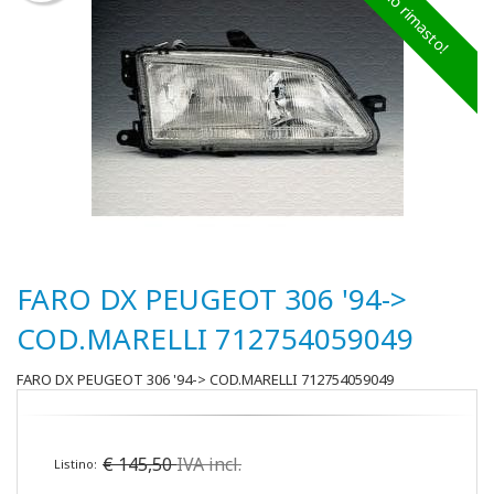
Ultimo rimasto!
FARO DX PEUGEOT 306 '94->
COD.MARELLI 712754059049
FARO DX PEUGEOT 306 '94-> COD.MARELLI 712754059049
€
145,50
IVA incl.
Listino: