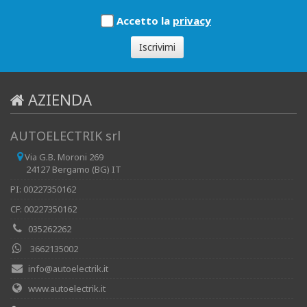
Accetto la
privacy
Iscrivimi
AZIENDA
AUTOELECTRIK srl
Via G.B. Moroni 269
24127 Bergamo (BG) IT
PI: 00227350162
CF: 00227350162
035262262
3662135002
info@autoelectrik.it
www.autoelectrik.it