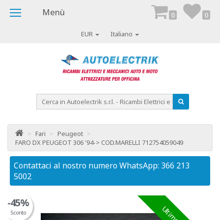
Menù
0
0
EUR
Italiano
>
Fari
>
Peugeot
>
FARO DX PEUGEOT 306 '94-> COD.MARELLI 712754059049
Contattaci al nostro numero WhatsApp: 366 213
Co
5002
50
-45%
Sconto