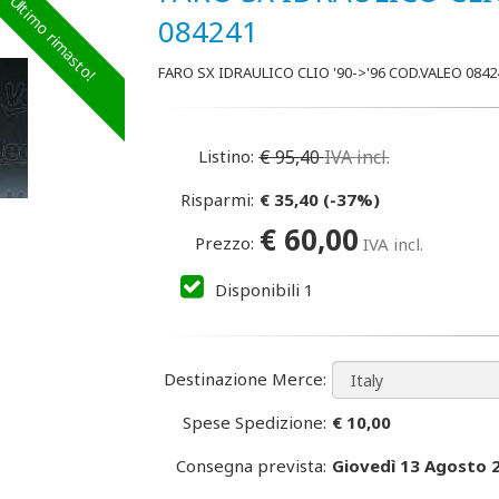
Ultimo rimasto!
084241
FARO SX IDRAULICO CLIO '90->'96 COD.VALEO 0842
Listino:
€
95,40
IVA incl.
Risparmi:
€
35,40
(
-37
%)
€
60,00
Prezzo:
IVA incl.
Disponibili
1
Destinazione Merce:
Spese Spedizione:
€ 10,00
Consegna prevista:
Giovedì 13 Agosto 