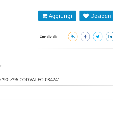
Aggiungi
Desideri
Condividi:
ni
 '90->'96 COD.VALEO 084241