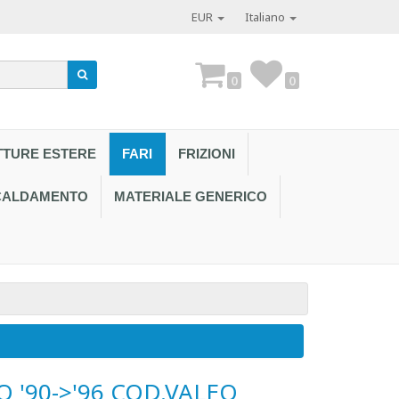
EUR
Italiano
0
0
TTURE ESTERE
FARI
FRIZIONI
SCALDAMENTO
MATERIALE GENERICO
Contattaci al
O '90->'96 COD.VALEO