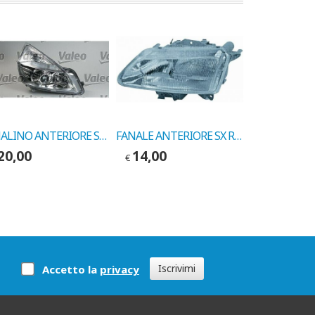
FANALINO ANTERIORE SX RENAULT ESPACE 07/88-> COD. VALEO 083161
FANALE ANTERIORE SX RENAULT LAGUNA 94-> COD. LEART 20215000
20,00
14,00
8,00
€
€
Iscrivimi
Accetto la
privacy