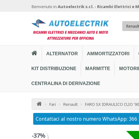
Benvenuto in
Autoelectrik s.r.l. - Ricambi Elettrici e
Renaul
ALTERNATOR
AMMORTIZZATORI
KIT DISTRIBUZIONE
MARMITTE
MOTORI
CENTRALINA DI DERIVAZIONE
>
Fari
>
Renault
>
FARO SX IDRAULICO CLIO '90
Contattaci al nostro numero WhatsApp: 366
-37%