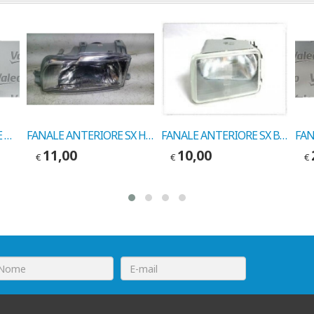
FANALINO ANTERIORE DX RENAULT ESPACE 07/88-> COD. VALEO 083162
FANALE ANTERIORE SX H4 RENAULT 21 COD. VALEO 083137
FANALE ANTERIORE SX BIANCO RENAULT 18 COD. VALEO 082055
11,00
10,00
€
€
€