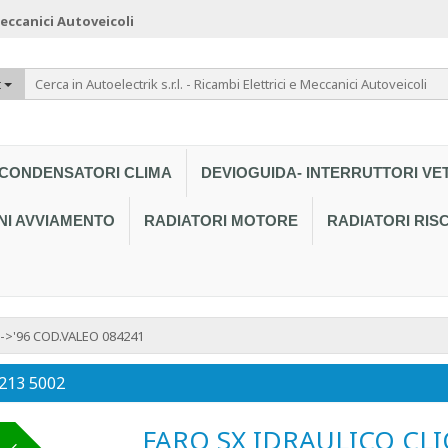
 Meccanici Autoveicoli
t
CONDENSATORI CLIMA
DEVIOGUIDA- INTERRUTTORI VE
NI AVVIAMENTO
RADIATORI MOTORE
RADIATORI RI
->'96 COD.VALEO 084241
 213 5002
FARO SX IDRAULICO CLI