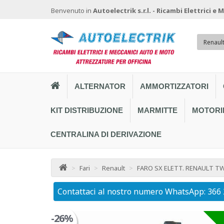
Benvenuto in
Autoelectrik s.r.l. - Ricambi Elettrici e
Renaul
ALTERNATOR
AMMORTIZZATORI
KIT DISTRIBUZIONE
MARMITTE
MOTORI
CENTRALINA DI DERIVAZIONE
>
Fari
>
Renault
>
FARO SX ELETT. RENAULT T
Contattaci al nostro numero WhatsApp: 366
-26%