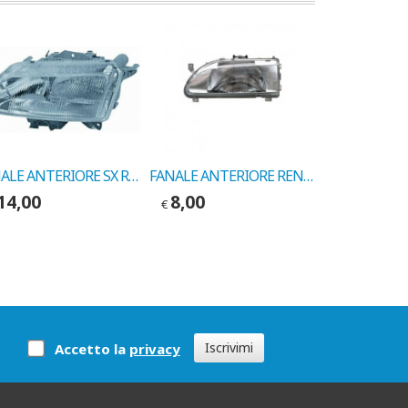
FANALE ANTERIORE SX RENAULT LAGUNA 94-> COD. LEART 20215000
FANALE ANTERIORE RENAULT 11/RENAULT 19 COD. LEART 20194022
14,00
8,00
7,00
€
€
Iscrivimi
Accetto la
privacy