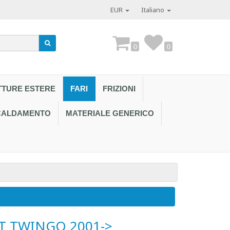
EUR
Italiano
0
0
TTURE ESTERE
FARI
FRIZIONI
SCALDAMENTO
MATERIALE GENERICO
Contattaci al
T TWINGO 2001->