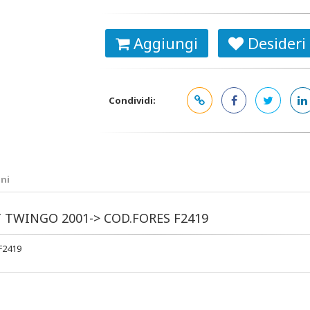
Aggiungi
Desideri
Condividi:
ni
LT TWINGO 2001-> COD.FORES F2419
F2419