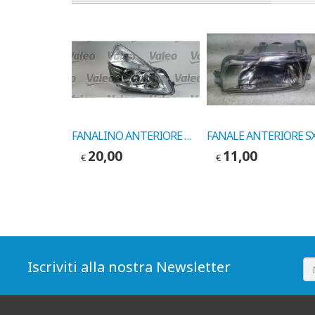
FANALE ANTERIORE DX ARANCIO RENAULT 18 COD. VALEO 083215
FANALINO ANTERIORE DX RENAULT ESPACE 07/88-> COD. VALEO 083162
20,00
11,00
€
€
Iscriviti alla nostra Newsletter