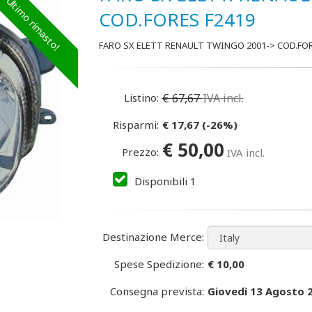
Ultimo rimasto!
COD.FORES F2419
FARO SX ELETT RENAULT TWINGO 2001-> COD.FOR
Listino:
€
67,67
IVA incl.
Risparmi:
€
17,67
(
-26
%)
€
50,00
Prezzo:
IVA incl.
Disponibili
1
Destinazione Merce:
Spese Spedizione:
€ 10,00
Consegna prevista:
Giovedì 13 Agosto 