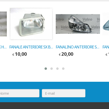
FANALE ANTERIORE SX H4 RENAULT 21 COD. VALEO 083137
FANALE ANTERIORE SX BIANCO RENAULT 18 COD. VALEO 082055
FANALINO ANTERIORE SX RENAULT ESPACE 07/88-> COD. VALEO 083161
10,00
20,00
€
€
€