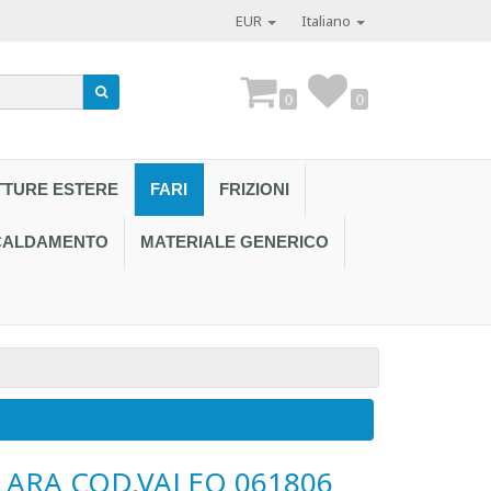
EUR
Italiano
0
0
TTURE ESTERE
FARI
FRIZIONI
SCALDAMENTO
MATERIALE GENERICO
Contattaci al
LARA COD.VALEO 061806