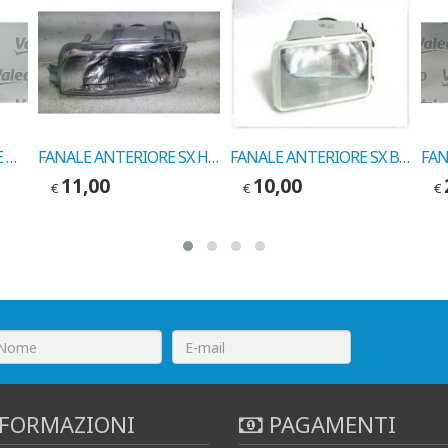
FANALINO ANTERIORE DX RENAULT ESPACE 07/88-> COD. VALEO 083162
FANALE ANTERIORE SX H4 RENAULT 21 COD. VALEO 083137
FANALE ANTERIORE SX BIANCO RENAULT 18 COD. VALEO 082055
11,00
10,00
€
€
€
FORMAZIONI
PAGAMENTI