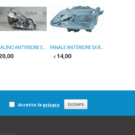
FANALINO ANTERIORE SX RENAULT ESPACE 07/88-> COD. VALEO 083161
FANALE ANTERIORE SX RENAULT LAGUNA 94-> COD. LEART 20215000
20,00
14,00
8,00
€
€
Iscrivimi
Accetto la
privacy