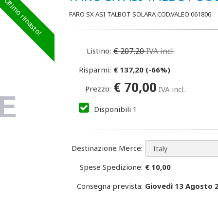
Ultimo rimasto!
FARO SX ASI TALBOT SOLARA COD.VALEO 061806
Listino:
€
207,20
IVA incl.
Risparmi:
€
137,20
(
-66
%)
€
70,00
Prezzo:
IVA incl.
Disponibili
1
Destinazione Merce:
Spese Spedizione:
€ 10,00
Consegna prevista:
Giovedì 13 Agosto 