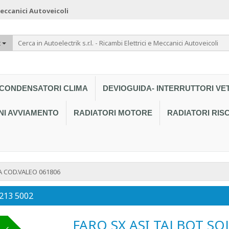
 Meccanici Autoveicoli
t
CONDENSATORI CLIMA
DEVIOGUIDA- INTERRUTTORI VE
NI AVVIAMENTO
RADIATORI MOTORE
RADIATORI RI
 COD.VALEO 061806
 213 5002
FARO SX ASI TALBOT SO