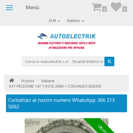
Menù
0
0
EUR
Italiano
>
Frizioni
>
Italiane
>
KIT FRIZIONE 147 1.9 JTD 2000-> COD.VALEO 826230
Contattaci al nostro numero WhatsApp: 366 213
Co
5002
50