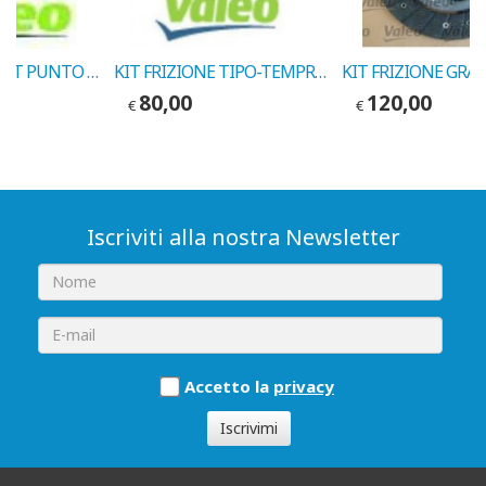
KIT FRIZIONE FIAT PUNTO 1.6i 1993->1997 COD.VALEO 801448
KIT FRIZIONE TIPO-TEMPRA 1.6-UNO T./DELTA COD.VALEO 006804
80,00
120,00
€
€
Iscriviti alla nostra Newsletter
Accetto la
privacy
Iscrivimi