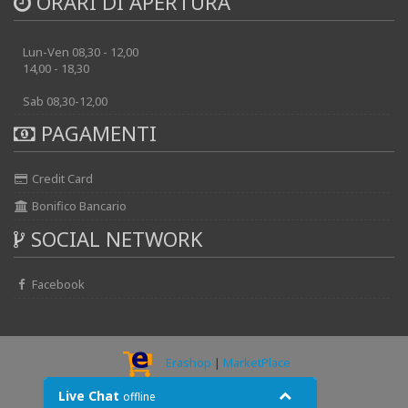
ORARI DI APERTURA
Lun-Ven 08,30 - 12,00
14,00 - 18,30
Sab 08,30-12,00
PAGAMENTI
Credit Card
Bonifico Bancario
SOCIAL NETWORK
Facebook
Erashop
|
MarketPlace
© 2026 - AUTOELECTRIK srl
Live Chat
offline