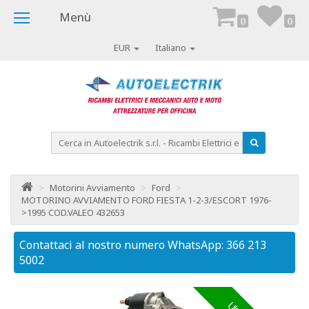
Menù
0
0
EUR
Italiano
>
Motorini Avviamento
>
Ford
>
MOTORINO AVVIAMENTO FORD FIESTA 1-2-3/ESCORT 1976-
>1995 COD.VALEO 432653
Contattaci al nostro numero WhatsApp: 366 213
Co
5002
50