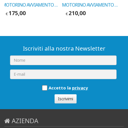
MOTORINO AVVIAMENTO FORD ESCORT-FIESTA 1985->1998 COD.MARELLI 943251459
MOTORINO AVVIAMENTO FORD ESCORT-MONDEO-ORION 1993->2004 COD.VALEO 438063
175,00
210,00
€
€
Iscriviti alla nostra Newsletter
Accetto la
privacy
Iscrivimi
AZIENDA