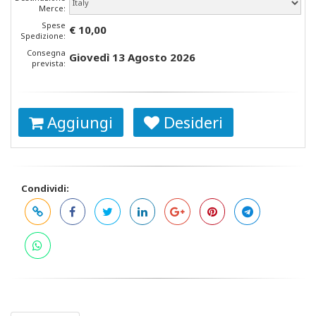
Merce:
Spese
€ 10,00
Spedizione:
Consegna
Giovedì 13 Agosto 2026
prevista:
Aggiungi
Desideri
Condividi: