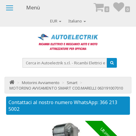
Menù
0
0
EUR
Italiano
>
Motorini Avviamento
>
Smart
>
MOTORINO AVVIAMENTO SMART COD.MARELLI 063191007010
Contattaci al nostro numero WhatsApp: 366 213
Co
5002
50