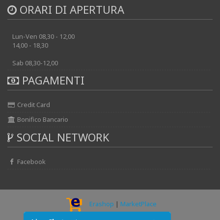
ORARI DI APERTURA
Lun-Ven 08,30 - 12,00
14,00 - 18,30
Sab 08,30-12,00
PAGAMENTI
Credit Card
Bonifico Bancario
SOCIAL NETWORK
Facebook
Erashop
|
MarketPlace
© 2026 - AUTOELECTRIK srl