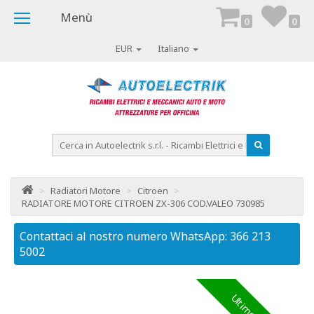
Menù
0
0
EUR
Italiano
>
Radiatori Motore
>
Citroen
>
RADIATORE MOTORE CITROEN ZX-306 COD.VALEO 730985
Contattaci al nostro numero WhatsApp: 366 213
Co
5002
50