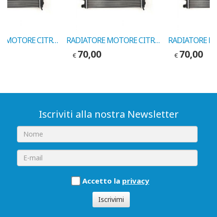
RADIATORE MOTORE CITROEN BERLINGO-RANCH COD.VALEO 732563
RADIATORE MOTORE CITROEN BERLINGO-RANCH COD.VALEO 732564
0
70,00
70,00
€
€
Iscriviti alla nostra Newsletter
Accetto la
privacy
Iscrivimi