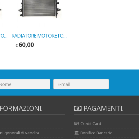
RADIATORE MOTORE FORD ESCORT V-ORION III COD.MARELLI BM493
RADIATORE MOTORE FORD FIESTA 1.0-1.1-1.3 COD. MARELLI BM484
60,00
€
FORMAZIONI
PAGAMENTI
Credit Card
ni generali di vendita
Bonifico Bancario