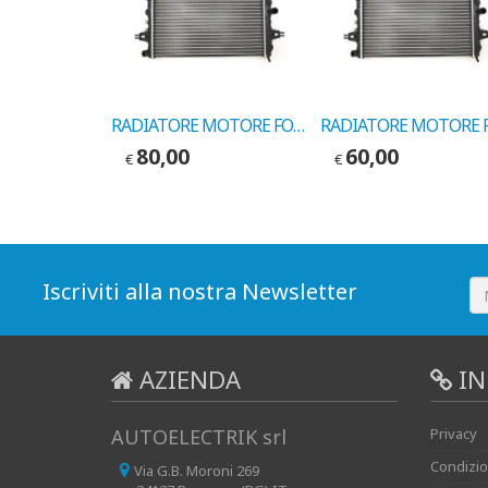
RADIATORE MOTORE FORD FIESTA IV 1.8D COD.MARELLI BM725
80,00
60,00
€
€
Iscriviti alla nostra Newsletter
AZIENDA
IN
AUTOELECTRIK srl
Privacy
Condizio
Via G.B. Moroni 269