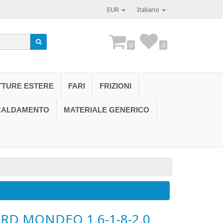
EUR
Italiano
0
0
TTURE ESTERE
FARI
FRIZIONI
SCALDAMENTO
MATERIALE GENERICO
Contattaci al
D MONDEO 1.6-1-8-2.0