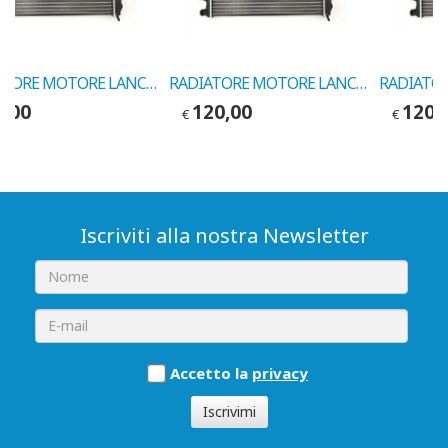
RADIATORE MOTORE LANCIA Y 1.2 2003 COD.MARELLI 350213010000
RADIATORE MOTORE LANCIA Y 1.2i 16V 1997
0,00
120,00
120,
€
€
Iscriviti alla nostra Newsletter
Accetto la
privacy
Iscrivimi