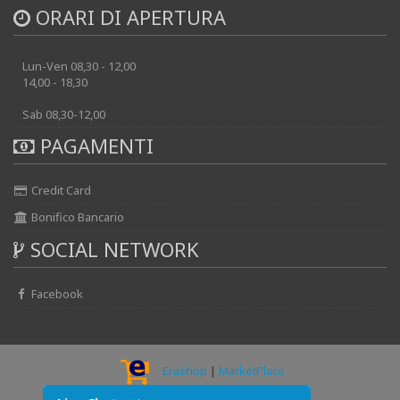
ORARI DI APERTURA
Lun-Ven 08,30 - 12,00
14,00 - 18,30
Sab 08,30-12,00
PAGAMENTI
Credit Card
Bonifico Bancario
SOCIAL NETWORK
Facebook
Erashop
|
MarketPlace
© 2026 - AUTOELECTRIK srl