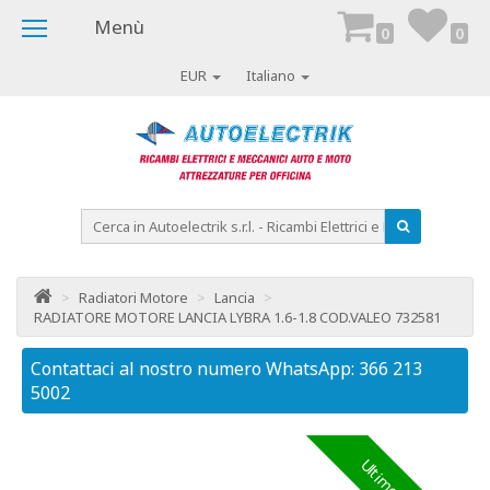
Menù
0
0
EUR
Italiano
>
Radiatori Motore
>
Lancia
>
RADIATORE MOTORE LANCIA LYBRA 1.6-1.8 COD.VALEO 732581
Contattaci al nostro numero WhatsApp: 366 213
Co
5002
50