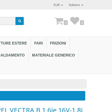
EUR
Italiano
0
0
TTURE ESTERE
FARI
FRIZIONI
SCALDAMENTO
MATERIALE GENERICO
Contattaci al
 VECTRA B 1.6ie 16V-1.8i