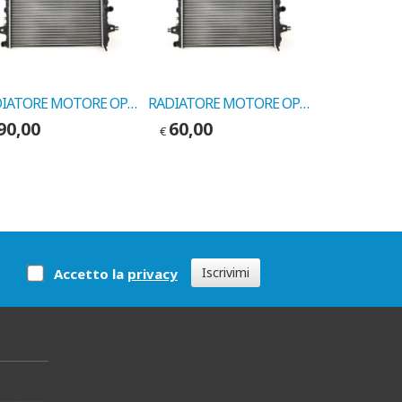
RADIATORE MOTORE OPEL KADETT-ASTRA II COD.MARELLI BM587
RADIATORE MOTORE OPEL KADETT-ASTRA I COD.MARELLI BM581
90,00
60,00
110,00
€
€
Iscrivimi
Accetto la
privacy