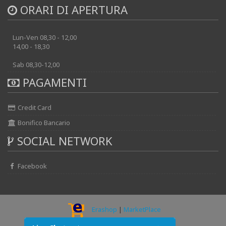
ORARI DI APERTURA
Lun-Ven 08,30 - 12,00
14,00 - 18,30
Sab 08,30-12,00
PAGAMENTI
Credit Card
Bonifico Bancario
SOCIAL NETWORK
Facebook
Erashop
|
MarketPlace
© 2026 - AUTOELECTRIK srl