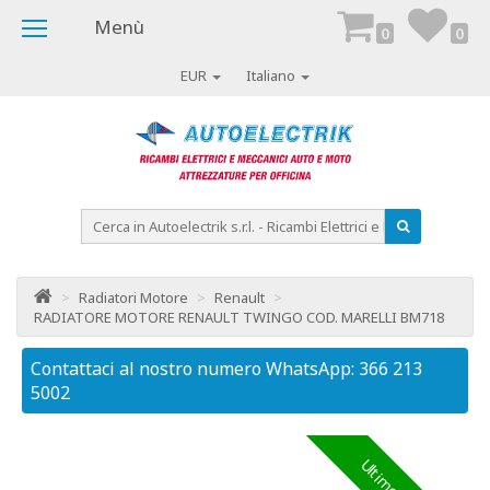
Menù
0
0
EUR
Italiano
>
Radiatori Motore
>
Renault
>
RADIATORE MOTORE RENAULT TWINGO COD. MARELLI BM718
Contattaci al nostro numero WhatsApp: 366 213
Co
5002
50