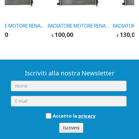
RADIATORE MOTORE RENAULT KANGOO COD.VALEO 731910
RADIATORE MOTORE RENAULT LAGUNA-ESPACE 3 COD.VALEO 731128
,00
100,00
130,00
€
€
Iscriviti alla nostra Newsletter
Accetto la
privacy
Iscrivimi