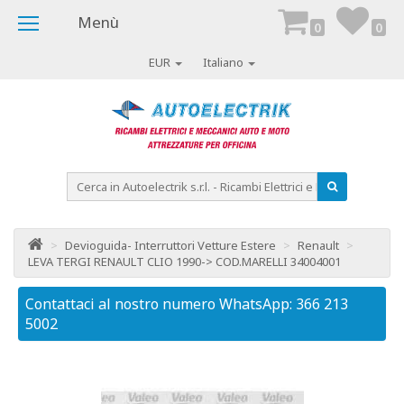
Menù
0
0
EUR
Italiano
>
Devioguida- Interruttori Vetture Estere
>
Renault
>
LEVA TERGI RENAULT CLIO 1990-> COD.MARELLI 34004001
Contattaci al nostro numero WhatsApp: 366 213
Co
5002
50