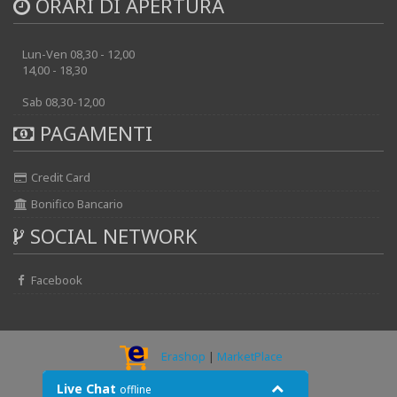
ORARI DI APERTURA
Lun-Ven 08,30 - 12,00
14,00 - 18,30
Sab 08,30-12,00
PAGAMENTI
Credit Card
Bonifico Bancario
SOCIAL NETWORK
Facebook
Erashop
|
MarketPlace
© 2026 - AUTOELECTRIK srl
Live Chat
offline