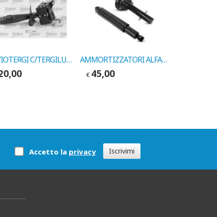
DEVIOTERGI C/TERGILUNOTTO RENAULT 19 1988->1989 COD.MARELLI 33627501
AMMORTIZZATORI ALFA 155 ANT. 1992-> COD. MARELLI 5771G
20,00
45,00
19,00
€
€
Iscrivimi
Accetto la
privacy