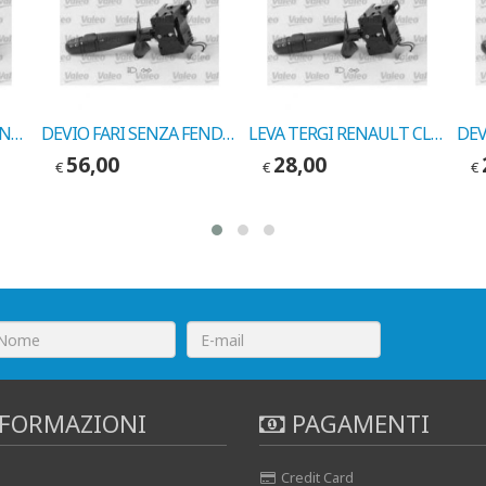
DEVIO FARI-FRECCE-FENDI RENAULT CLIO II 1999 COD.VALEO 251570
DEVIO FARI SENZA FENDI RENAULT CLIO 2000 LUCAS COD.7701047539
LEVA TERGI RENAULT CLIO 1990-> COD.MARELLI 34004001
56,00
28,00
€
€
€
FORMAZIONI
PAGAMENTI
Credit Card