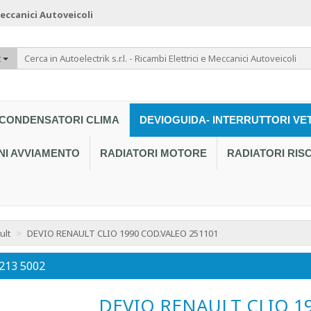
 Meccanici Autoveicoli
t
CONDENSATORI CLIMA
DEVIOGUIDA- INTERRUTTORI VE
NI AVVIAMENTO
RADIATORI MOTORE
RADIATORI RI
ult
>
DEVIO RENAULT CLIO 1990 COD.VALEO 251101
 213 5002
DEVIO RENAULT CLIO 1