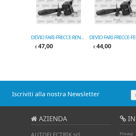
DEVIO TERGI RENAULT TWINGO ->93 COD. VALEO 251113
DEVIO FARI-FRECCE RENAULT CLIO II 1999 COD.VALEO 251571
47,00
44,00
€
€
Iscriviti alla nostra Newsletter
AZIENDA
IN
AUTOELECTRIK srl
Privacy