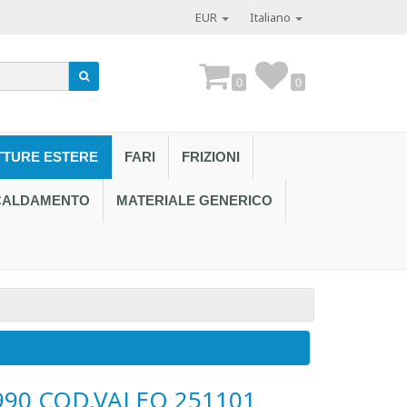
EUR
Italiano
0
0
TTURE ESTERE
FARI
FRIZIONI
SCALDAMENTO
MATERIALE GENERICO
Contattaci al
990 COD.VALEO 251101