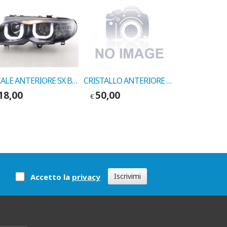
FANALE ANTERIORE SX BMW SERIE 3 E46 CORNICE BIANCA 2002-> COD.FORES L1935
CRISTALLO ANTERIORE SINISTRO BMW SERIE 3 1991 COD. 519016
18,00
50,00
75,00
€
€
Iscrivimi
Accetto la
privacy