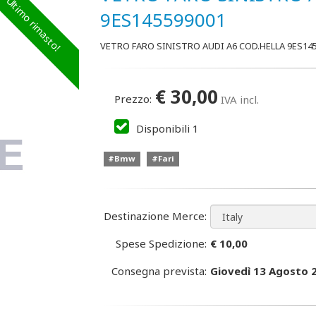
Ultimo rimasto!
9ES145599001
VETRO FARO SINISTRO AUDI A6 COD.HELLA 9ES14
€
30,00
Prezzo:
IVA incl.
Disponibili
1
#Bmw
#Fari
Destinazione Merce:
Spese Spedizione:
€ 10,00
Consegna prevista:
Giovedì 13 Agosto 