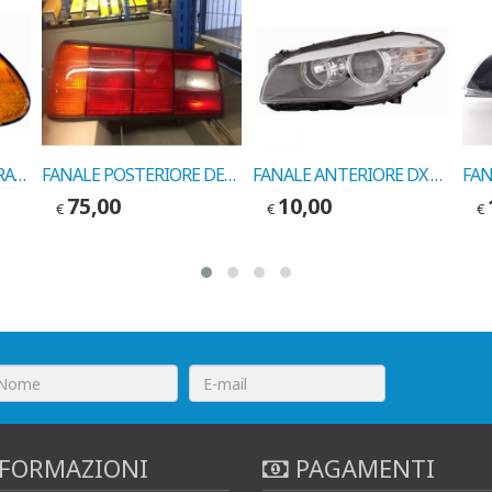
FANALE ANTERIORE ARANCIO SINISTRO BMW S3 1998->CODLEART 22273000
FANALE POSTERIORE DESTRO BMW SERIE 3 1987-> COD. 320305
FANALE ANTERIORE DX BMW SERIE 5 COD. EUROLITES 20264000
75,00
10,00
€
€
€
FORMAZIONI
PAGAMENTI