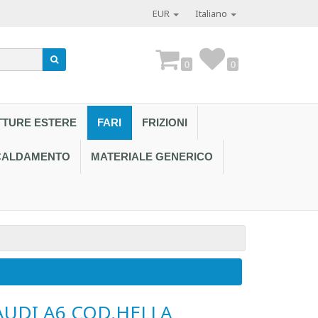
EUR
Italiano
0
0
TTURE ESTERE
FARI
FRIZIONI
SCALDAMENTO
MATERIALE GENERICO
Contattaci al
AUDI A6 COD.HELLA