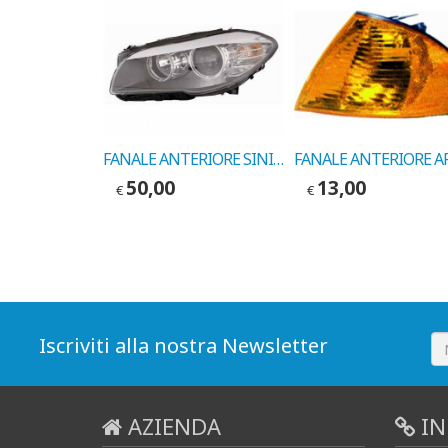
AMMORTIZZATORI ALFA 155 ANT. 1992-> COD. MARELLI 5771G
FANALE ANTERIORE SINISTRO BMW 5 >81 COD.EUROLITES 22253000
50,00
13,00
€
€
Iscriviti alla nostra Newsletter
AZIENDA
IN