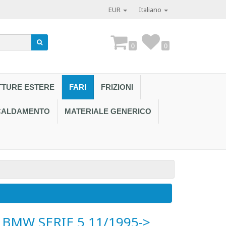
EUR
Italiano
0
0
TTURE ESTERE
FARI
FRIZIONI
SCALDAMENTO
MATERIALE GENERICO
Contattaci al
BMW SERIE 5 11/1995->