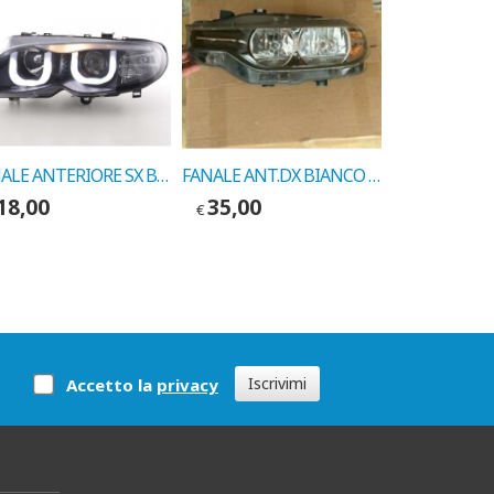
FANALE ANTERIORE SX BMW SERIE 3 E46 CORNICE BIANCA 2002-> COD.FORES L1935
FANALE ANT.DX BIANCO BMW S3 98> COD.710311329004
18,00
35,00
110,00
€
€
Iscrivimi
Accetto la
privacy