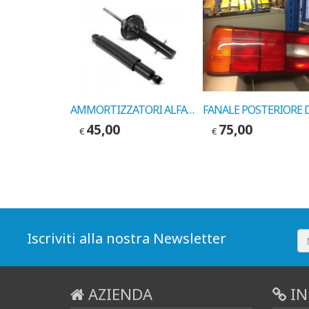
FANALE ANTERIORE DESTRO BMW SERIE 3 1991 COD. FORES L0491
AMMORTIZZATORI ALFA 155 ANT. 1992-> COD. MARELLI 5771G
45,00
75,00
€
€
Iscriviti alla nostra Newsletter
AZIENDA
IN