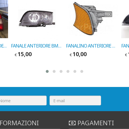
FANALE POSTERIORE DESTRO BMW SERIE 3 1987-> COD. 320305
FANALE ANTERIORE BMW INCOLORE SX BMW S3 99-> COD.EUROLITES 20275000
FANALINO ANTERIORE DX BMW SERIE 5 1991-> COD. EUROLITES 20264122
15,00
10,00
€
€
€
FORMAZIONI
PAGAMENTI