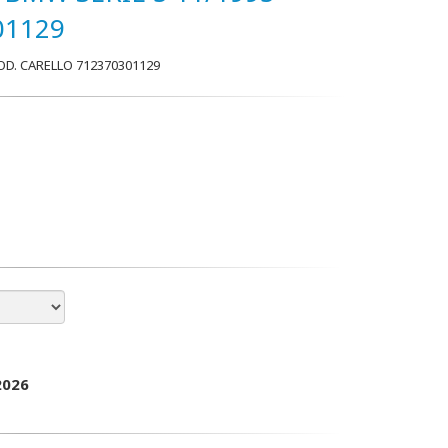
01129
OD. CARELLO 712370301129
2026