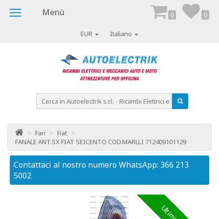
Menù
0
0
EUR
Italiano
>
Fari
>
Fiat
>
FANALE ANT.SX FIAT SEICENTO COD.MARLLI 712409101129
Contattaci al nostro numero WhatsApp: 366 213
Co
5002
50