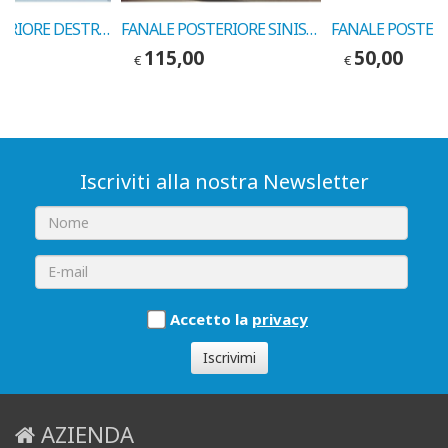
GEMMA ANTERIORE DESTRA FIAT 127 PRIMA SERIE ->77 COD.10034023
FANALE POSTERIORE SINISTRO C-RM FIAT PUNTO 3P 2003-> COD. MARELLI 714028620723
115,00
50,00
€
€
Iscriviti alla nostra Newsletter
Accetto la
privacy
Iscrivimi
AZIENDA