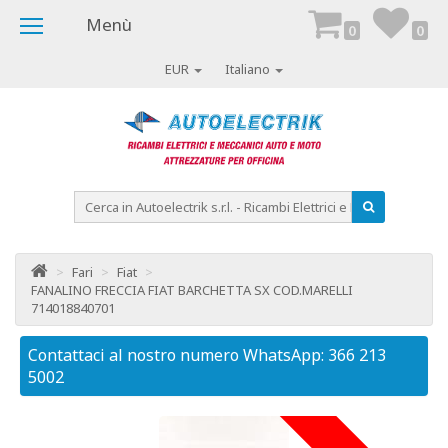
Menù
0
0
EUR
Italiano
>
Fari
>
Fiat
>
FANALINO FRECCIA FIAT BARCHETTA SX COD.MARELLI
714018840701
Contattaci al nostro numero WhatsApp: 366 213
Co
5002
50