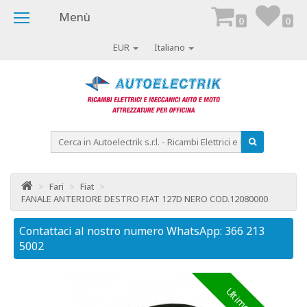
Menù
0
0
EUR
Italiano
>
Fari
>
Fiat
>
FANALE ANTERIORE DESTRO FIAT 127D NERO COD.12080000
Contattaci al nostro numero WhatsApp: 366 213
Co
5002
50