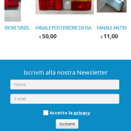
GEMMA POSTERIORE SINISTRA FIAT CROMA 1 SERIE COD. MARELLI 28831801
FANALE POSTERIORE DX FIAT 131 COD. MARELLLI 248508010
50,00
11,00
€
€
Iscriviti alla nostra Newsletter
Accetto la
privacy
Iscrivimi