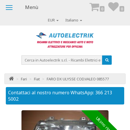
Menù
0
0
EUR
Italiano
>
Fari
>
Fiat
>
FARO DX ULYSSE COD.VALEO 085577
Contattaci al nostro numero WhatsApp: 366 213
Co
5002
50
Ultimo rimasto!