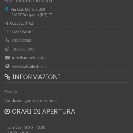
Via G.B. Moroni 269
24127 Bergamo (BG) IT
PI: 00227350162
CF: 00227350162
035262262
3662135002
info@autoelectrik.it
www.autoelectrik.it
INFORMAZIONI
Privacy
Condizioni generali di vendita
ORARI DI APERTURA
Lun-Ven 08,30 - 12,00
14,00 - 18,30