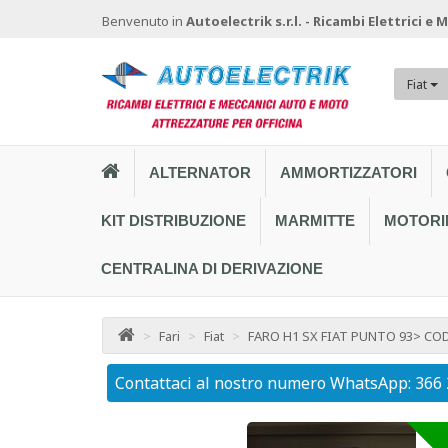
Benvenuto in
Autoelectrik s.r.l. - Ricambi Elettrici e
Fiat
ALTERNATOR
AMMORTIZZATORI
KIT DISTRIBUZIONE
MARMITTE
MOTORI
CENTRALINA DI DERIVAZIONE
>
Fari
>
Fiat
>
FARO H1 SX FIAT PUNTO 93> COD
Contattaci al nostro numero WhatsApp: 366