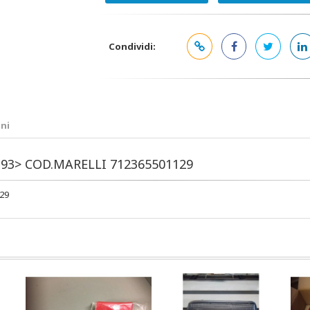
Condividi:
ni
 93> COD.MARELLI 712365501129
29