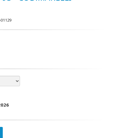
501129
2026