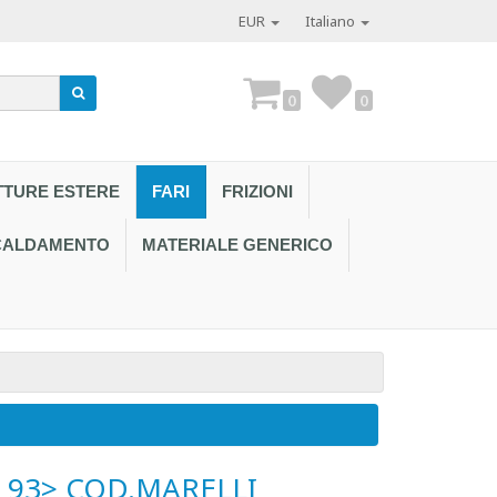
EUR
Italiano
0
0
TTURE ESTERE
FARI
FRIZIONI
SCALDAMENTO
MATERIALE GENERICO
Contattaci al
 93> COD.MARELLI