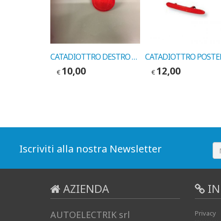
CARCASSA FENDINEBBIA SINISTRO FIAT UNO RESTYLING 1990-> COD. 17587897
CATADIOTTRO DESTRO FIAT BRAVO COD. LEART 761360130
10,00
12,00
€
€
Iscriviti alla nostra Newsletter
AZIENDA
IN
AUTOELECTRIK srl
Privacy