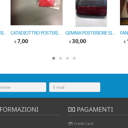
CATADIOTTRO POSTERIORE DESTRO FIAT MAREA BERLINA COD. LEART 76144030
CATADIOTTRO POSTERIORE SINISTRO FIAT TEMPRA COD. MARELLI 714049940701
GEMMA POSTERIORE SINISTRA FIAT CROMA SECONDA SERIE COD. MARELLI 28831701
7,00
30,00
€
€
€
FORMAZIONI
PAGAMENTI
Credit Card