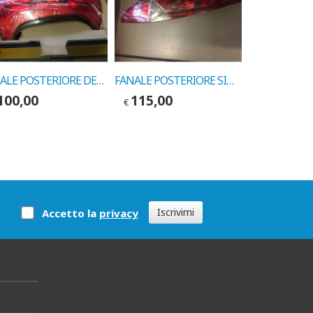
FANALE POSTERIORE DESTRO FIAT PANDA COD. MARELLI 7122049001120
FANALE POSTERIORE SINISTRO C-RM FIAT PUNTO 3P 2003-> COD. MARELLI 714028620723
100,00
115,00
115,00
€
€
Iscrivimi
Accetto la
privacy