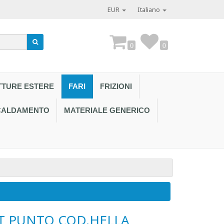
EUR
Italiano
0
0
TTURE ESTERE
FARI
FRIZIONI
SCALDAMENTO
MATERIALE GENERICO
Contattaci al
AT PUNTO COD.HELLA