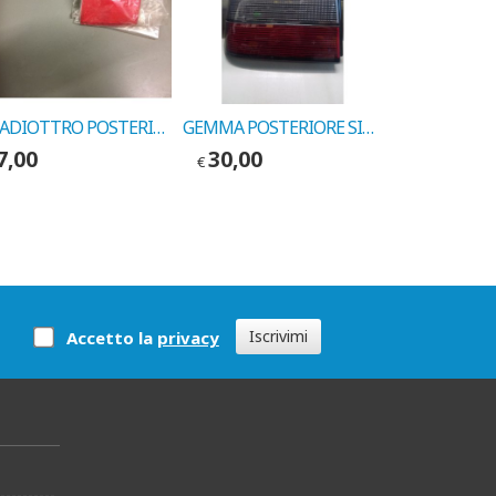
CATADIOTTRO POSTERIORE SINISTRO FIAT TEMPRA COD. MARELLI 714049940701
GEMMA POSTERIORE SINISTRA FIAT CROMA SECONDA SERIE COD. MARELLI 28831701
7,00
30,00
100,00
€
€
Iscrivimi
Accetto la
privacy