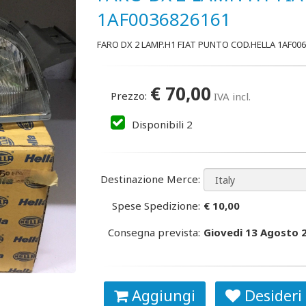
1AF0036826161
FARO DX 2 LAMP.H1 FIAT PUNTO COD.HELLA 1AF00
€
70,00
Prezzo:
IVA incl.
Disponibili
2
Destinazione Merce:
Spese Spedizione:
€ 10,00
Consegna prevista:
Giovedì 13 Agosto 
Aggiungi
Desideri