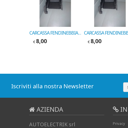
FANALE POSTERIORE SINISTRO FIAT 128 SECONDA SERIE COD. LEART 170053000
CARCASSA FENDINEBBIA DESTRO FIAT UNO RESTYLING 1990-> COD. 17586897
8,00
8,00
€
€
Iscriviti alla nostra Newsletter
AZIENDA
IN
AUTOELECTRIK srl
Privacy