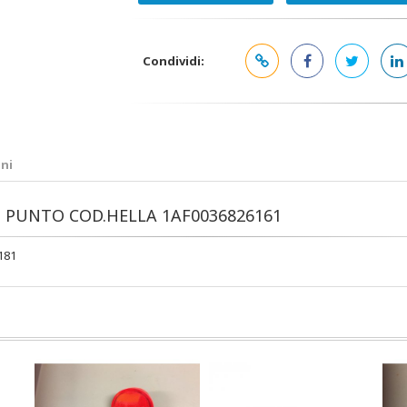
Condividi:
ni
AT PUNTO COD.HELLA 1AF0036826161
181