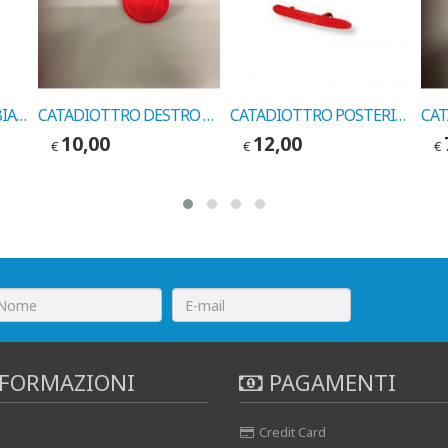
CARCASSA FENDINEBBIA SINISTRO FIAT UNO RESTYLING 1990-> COD. 17587897
CATADIOTTRO DESTRO FIAT BRAVO COD. LEART 761360130
CATADIOTTRO POSTERIORE DESTRO FIAT MAREA BERLINA COD. LEART 76144030
10,00
12,00
€
€
€
FORMAZIONI
PAGAMENTI
Credit Card