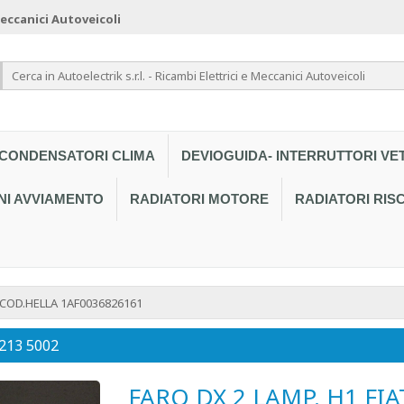
 Meccanici Autoveicoli
CONDENSATORI CLIMA
DEVIOGUIDA- INTERRUTTORI VE
NI AVVIAMENTO
RADIATORI MOTORE
RADIATORI RI
 COD.HELLA 1AF0036826161
 213 5002
FARO DX 2 LAMP. H1 FI