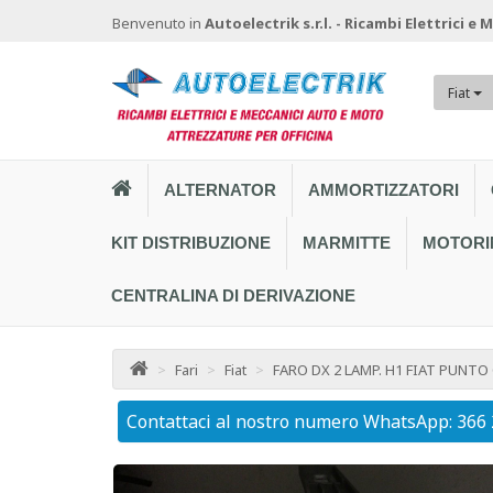
Benvenuto in
Autoelectrik s.r.l. - Ricambi Elettrici e
Fiat
ALTERNATOR
AMMORTIZZATORI
KIT DISTRIBUZIONE
MARMITTE
MOTORI
CENTRALINA DI DERIVAZIONE
>
Fari
>
Fiat
>
FARO DX 2 LAMP. H1 FIAT PUNTO
Contattaci al nostro numero WhatsApp: 366